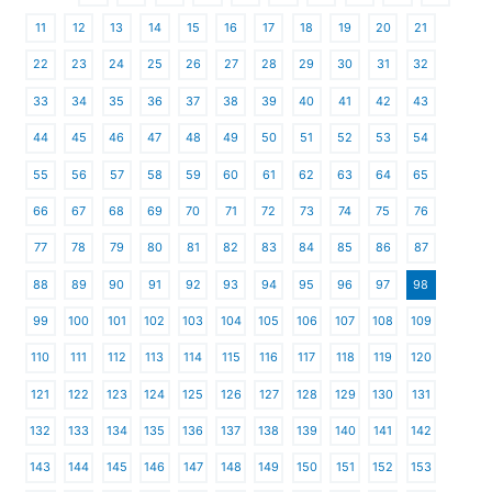
11
12
13
14
15
16
17
18
19
20
21
22
23
24
25
26
27
28
29
30
31
32
33
34
35
36
37
38
39
40
41
42
43
44
45
46
47
48
49
50
51
52
53
54
55
56
57
58
59
60
61
62
63
64
65
66
67
68
69
70
71
72
73
74
75
76
77
78
79
80
81
82
83
84
85
86
87
88
89
90
91
92
93
94
95
96
97
98
99
100
101
102
103
104
105
106
107
108
109
110
111
112
113
114
115
116
117
118
119
120
121
122
123
124
125
126
127
128
129
130
131
132
133
134
135
136
137
138
139
140
141
142
143
144
145
146
147
148
149
150
151
152
153