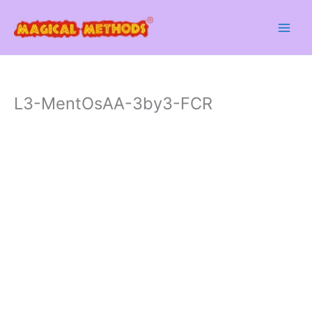
Skip
to
content
L3-MentOsAA-3by3-FCR