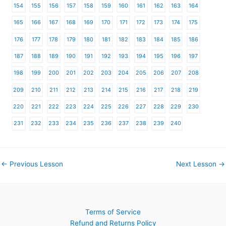
154
155
156
157
158
159
160
161
162
163
164
165
166
167
168
169
170
171
172
173
174
175
176
177
178
179
180
181
182
183
184
185
186
187
188
189
190
191
192
193
194
195
196
197
198
199
200
201
202
203
204
205
206
207
208
209
210
211
212
213
214
215
216
217
218
219
220
221
222
223
224
225
226
227
228
229
230
231
232
233
234
235
236
237
238
239
240
←
Previous Lesson
Next Lesson
→
Terms of Service
Refund and Returns Policy