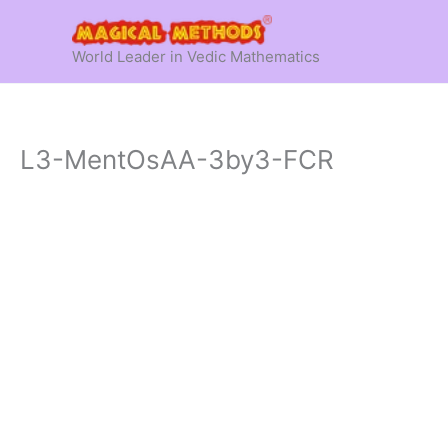
Skip
to
World Leader in Vedic Mathematics
content
L3-MentOsAA-3by3-FCR