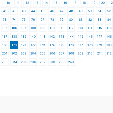
10
11
12
13
14
15
16
17
18
19
20
2
41
42
43
44
45
46
47
48
49
50
51
52
73
74
75
76
77
78
79
80
81
82
83
84
105
106
107
108
109
110
111
112
113
114
115
116
137
138
139
140
141
142
143
144
145
146
147
148
169
170
171
172
173
174
175
176
177
178
179
180
201
202
203
204
205
206
207
208
209
210
211
212
233
234
235
236
237
238
239
240