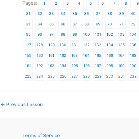
Pages:
1
2
3
4
5
6
7
8
9
31
32
33
34
35
36
37
38
39
40
63
64
65
66
67
68
69
70
71
72
95
96
97
98
99
100
101
102
103
104
127
128
129
130
131
132
133
134
135
136
159
160
161
162
163
164
165
166
167
168
191
192
193
194
195
196
197
198
199
200
223
224
225
226
227
228
229
230
231
232
←
Previous Lesson
Terms of Service