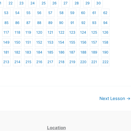
1
22
23
24
25
26
27
28
29
30
53
54
55
56
57
58
59
60
61
62
85
86
87
88
89
90
91
92
93
94
117
118
119
120
121
122
123
124
125
126
149
150
151
152
153
154
155
156
157
158
181
182
183
184
185
186
187
188
189
190
213
214
215
216
217
218
219
220
221
222
Next Lesson
→
Location