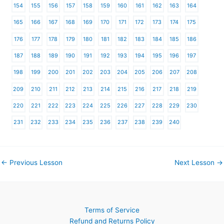
154
155
156
157
158
159
160
161
162
163
164
165
166
167
168
169
170
171
172
173
174
175
176
177
178
179
180
181
182
183
184
185
186
187
188
189
190
191
192
193
194
195
196
197
198
199
200
201
202
203
204
205
206
207
208
209
210
211
212
213
214
215
216
217
218
219
220
221
222
223
224
225
226
227
228
229
230
231
232
233
234
235
236
237
238
239
240
←
Previous Lesson
Next Lesson
→
Terms of Service
Refund and Returns Policy