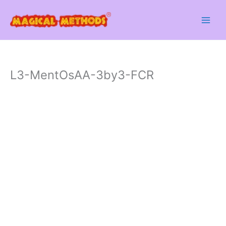
Skip
to
content
L3-MentOsAA-3by3-FCR