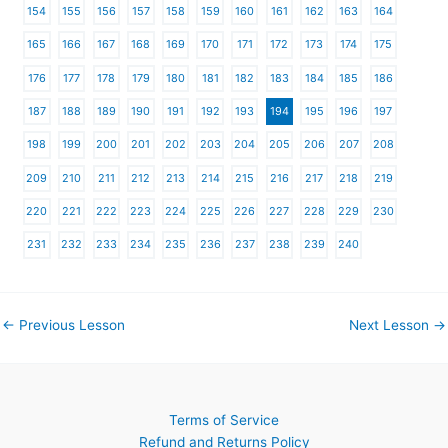
154
155
156
157
158
159
160
161
162
163
164
165
166
167
168
169
170
171
172
173
174
175
176
177
178
179
180
181
182
183
184
185
186
187
188
189
190
191
192
193
194
195
196
197
198
199
200
201
202
203
204
205
206
207
208
209
210
211
212
213
214
215
216
217
218
219
220
221
222
223
224
225
226
227
228
229
230
231
232
233
234
235
236
237
238
239
240
←
Previous Lesson
Next Lesson
→
Terms of Service
Refund and Returns Policy