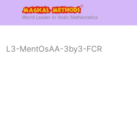
Skip
to
World Leader in Vedic Mathematics
content
L3-MentOsAA-3by3-FCR