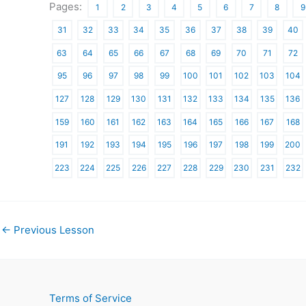
Pages:
1
2
3
4
5
6
7
8
9
31
32
33
34
35
36
37
38
39
40
63
64
65
66
67
68
69
70
71
72
95
96
97
98
99
100
101
102
103
104
127
128
129
130
131
132
133
134
135
136
159
160
161
162
163
164
165
166
167
168
191
192
193
194
195
196
197
198
199
200
223
224
225
226
227
228
229
230
231
232
←
Previous Lesson
Terms of Service