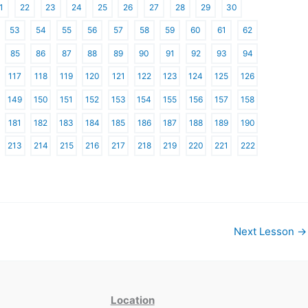
1
22
23
24
25
26
27
28
29
30
53
54
55
56
57
58
59
60
61
62
85
86
87
88
89
90
91
92
93
94
117
118
119
120
121
122
123
124
125
126
149
150
151
152
153
154
155
156
157
158
181
182
183
184
185
186
187
188
189
190
213
214
215
216
217
218
219
220
221
222
Next Lesson
→
Location