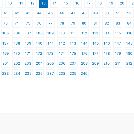
10
11
12
13
14
15
16
17
18
19
20
2
41
42
43
44
45
46
47
48
49
50
51
52
73
74
75
76
77
78
79
80
81
82
83
84
105
106
107
108
109
110
111
112
113
114
115
116
137
138
139
140
141
142
143
144
145
146
147
148
169
170
171
172
173
174
175
176
177
178
179
180
201
202
203
204
205
206
207
208
209
210
211
212
233
234
235
236
237
238
239
240