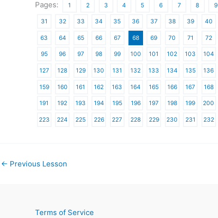
Pages:
1
2
3
4
5
6
7
8
9
31
32
33
34
35
36
37
38
39
40
63
64
65
66
67
68
69
70
71
72
95
96
97
98
99
100
101
102
103
104
127
128
129
130
131
132
133
134
135
136
159
160
161
162
163
164
165
166
167
168
191
192
193
194
195
196
197
198
199
200
223
224
225
226
227
228
229
230
231
232
←
Previous Lesson
Terms of Service