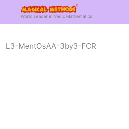
Skip
to
World Leader in Vedic Mathematics
content
L3-MentOsAA-3by3-FCR