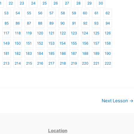
1
22
23
24
25
26
27
28
29
30
53
54
55
56
57
58
59
60
61
62
85
86
87
88
89
90
91
92
93
94
117
118
119
120
121
122
123
124
125
126
149
150
151
152
153
154
155
156
157
158
181
182
183
184
185
186
187
188
189
190
213
214
215
216
217
218
219
220
221
222
Next Lesson
→
Location